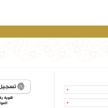
*
هوية رق
الموا
*