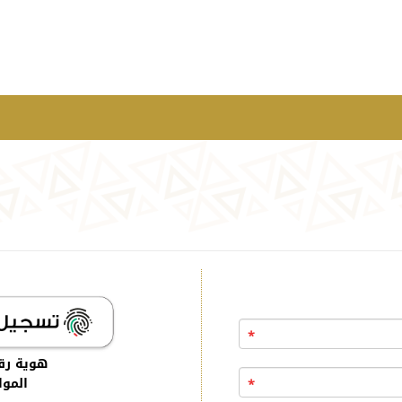
*
هوية رق
الموا
*